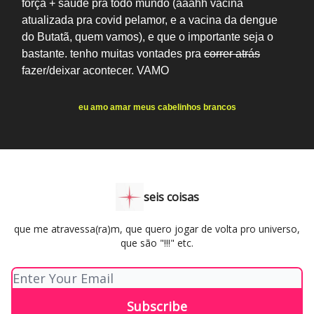
força + saúde pra todo mundo (aaahh vacina
atualizada pra covid pelamor, e a vacina da dengue
do Butatã, quem vamos), e que o importante seja o
bastante. tenho muitas vontades pra
correr atrás
fazer/deixar acontecer. VAMO
eu amo amar meus cabelinhos brancos
seis coisas
que me atravessa(ra)m, que quero jogar de volta pro universo,
que são "!!!" etc.