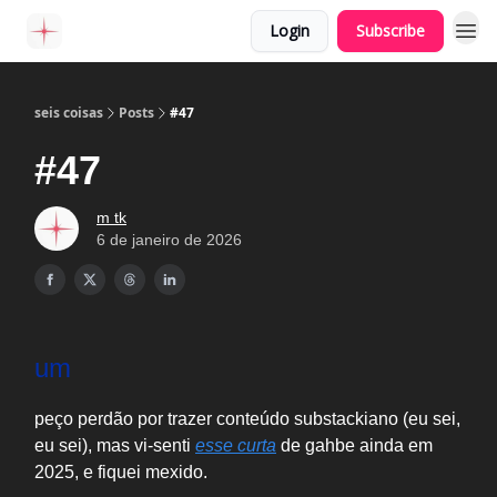
Login
Subscribe
seis coisas
Posts
#47
#47
m tk
6 de janeiro de 2026
um
peço perdão por trazer conteúdo substackiano (eu sei,
eu sei), mas vi-senti
esse curta
de gahbe ainda em
2025, e fiquei mexido.